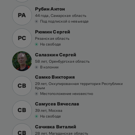
Рубин Антон
РА
44 года, Самарская область
Под подпиской о невыезде
Рюмин Сергей
РС
Рязанская область
На свободе
Салазкин Сергей
58 лет, Оренбургская область
В колонии
Самко Виктория
29 лет, Оккупированная территория Республики
СВ
Крым
Местоположение неизвестно
Самусев Вячеслав
СВ
39 лет, Москва
На свободе
Сачивка Виталий
СВ
28 лет, Магаданская область