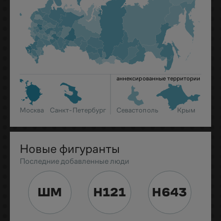
аннексированные территории
Москва
Санкт-Петербург
Севастополь
Крым
Новые фигуранты
Последние добавленные люди
ШМ
Н121
Н643