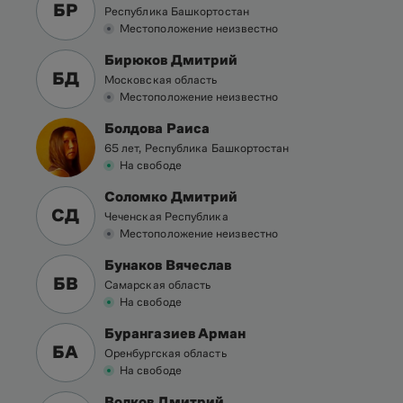
БР
Республика Башкортостан
Местоположение неизвестно
Бирюков Дмитрий
БД
Московская область
Местоположение неизвестно
Болдова Раиса
65 лет, Республика Башкортостан
На свободе
Соломко Дмитрий
СД
Чеченская Республика
Местоположение неизвестно
Бунаков Вячеслав
БВ
Самарская область
На свободе
Бурангазиев Арман
БА
Оренбургская область
На свободе
Волков Дмитрий