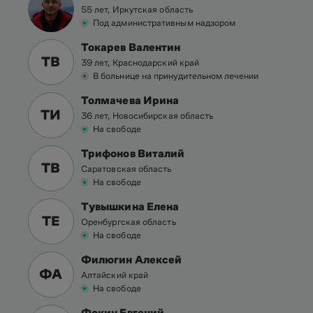
55 лет, Иркутская область
Под административным надзором
Токарев Валентин
ТВ
39 лет, Краснодарский край
В больнице на принудительном лечении
Толмачева Ирина
ТИ
36 лет, Новосибирская область
На свободе
Трифонов Виталий
ТВ
Саратовская область
На свободе
Тувышкина Елена
ТЕ
Оренбургская область
На свободе
Филюгин Алексей
ФА
Алтайский край
На свободе
Фокин Евгений