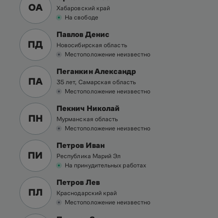
ОА
Хабаровский край
На свободе
Павлов Денис
ПД
Новосибирская область
Местоположение неизвестно
Пеганкин Александр
ПА
35 лет, Самарская область
Местоположение неизвестно
Пекнич Николай
ПН
Мурманская область
Местоположение неизвестно
Петров Иван
ПИ
Республика Марий Эл
На принудительных работах
Петров Лев
ПЛ
Краснодарский край
Местоположение неизвестно