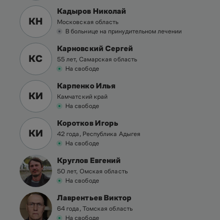
Кадыров Николай
КН
Московская область
В больнице на принудительном лечении
Карновский Сергей
КС
55 лет, Самарская область
На свободе
Карпенко Илья
КИ
Камчатский край
На свободе
Коротков Игорь
КИ
42 года, Республика Адыгея
На свободе
Круглов Евгений
50 лет, Омская область
На свободе
Лаврентьев Виктор
64 года, Томская область
На свободе