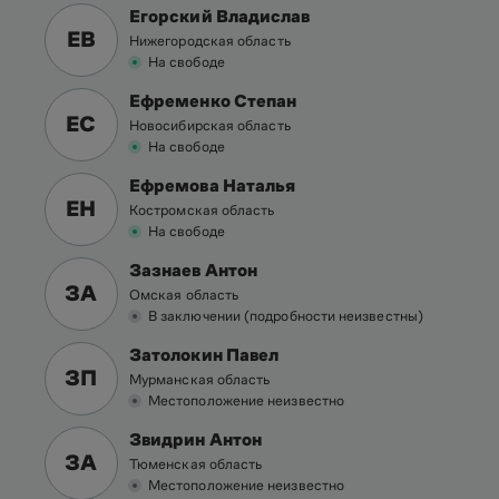
Егорский Владислав
ЕВ
Нижегородская область
На свободе
Ефременко Степан
ЕС
Новосибирская область
На свободе
Ефремова Наталья
ЕН
Костромская область
На свободе
Зазнаев Антон
ЗА
Омская область
В заключении (подробности неизвестны)
Затолокин Павел
ЗП
Мурманская область
Местоположение неизвестно
Звидрин Антон
ЗА
Тюменская область
Местоположение неизвестно