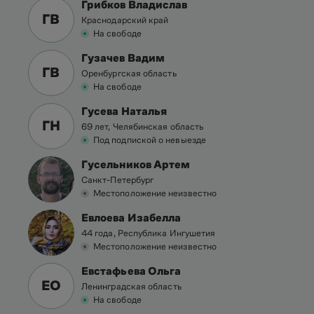
Грибков Владислав
ГВ
Краснодарский край
На свободе
Гузачев Вадим
ГВ
Оренбургская область
На свободе
Гусева Наталья
ГН
69 лет, Челябинская область
Под подпиской о невыезде
Гусельников Артем
Санкт-Петербург
Местоположение неизвестно
Евлоева Изабелла
44 года, Республика Ингушетия
Местоположение неизвестно
Евстафьева Ольга
ЕО
Ленинградская область
На свободе