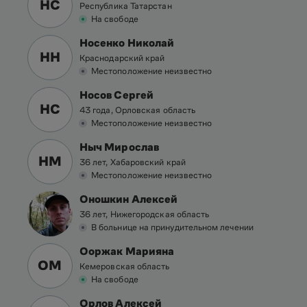
НС
Республика Татарстан
На свободе
Носенко Николай
НН
Краснодарский край
Местоположение неизвестно
Носов Сергей
НС
43 года, Орловская область
Местоположение неизвестно
Ныч Мирослав
НМ
36 лет, Хабаровский край
Местоположение неизвестно
Оношкин Алексей
36 лет, Нижегородская область
В больнице на принудительном лечении
Ооржак Марияна
ОМ
Кемеровская область
На свободе
Орлов Алексей