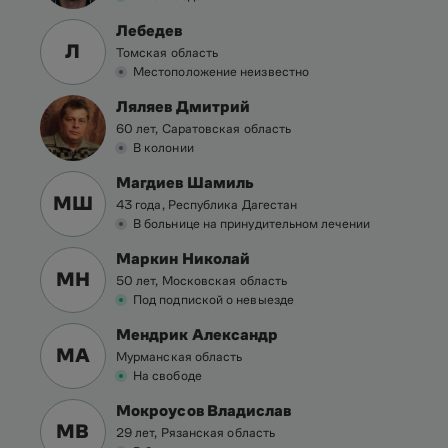
Лебедев
Л
Томская область
Местоположение неизвестно
Ляляев Дмитрий
60 лет, Саратовская область
В колонии
Магдиев Шамиль
МШ
43 года, Республика Дагестан
В больнице на принудительном лечении
Маркин Николай
МН
50 лет, Московская область
Под подпиской о невыезде
Мендрик Александр
МА
Мурманская область
На свободе
Мокроусов Владислав
МВ
29 лет, Рязанская область