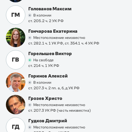
Голованов Максим
ГМ
В колонии
ст. 205.2 ч. 2 УК РФ
Гончарова Екатерина
Местоположение неизвестно
ст. 282.1 ч. 1 УК РФ, ст. 354.1 ч. 4 УК РФ
Горелышев Виктор
ГВ
На свободе
ст. 214 ч. 1 УК РФ
Горинов Алексей
В колонии
ст. 207.3 ч. 2 пп. а, б, д УК РФ
Грозев Христо
Местоположение неизвестно
ст. 207.3 УК РФ (часть неизвестна)
Гудков Дмитрий
ГД
Местоположение неизвестно