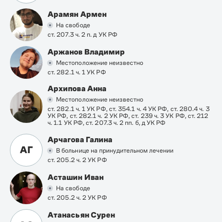
Арамян Армен
На свободе
ст. 207.3 ч. 2 п. д УК РФ
Аржанов Владимир
Местоположение неизвестно
ст. 282.1 ч. 1 УК РФ
Архипова Анна
Местоположение неизвестно
ст. 282.1 ч. 1 УК РФ, ст. 354.1 ч. 4 УК РФ, ст. 280.4 ч. 3
УК РФ, ст. 282.1 ч. 2 УК РФ, ст. 239 ч. 3 УК РФ, ст. 212
ч. 1.1 УК РФ, ст. 207.3 ч. 2 пп. б, д УК РФ
Арчагова Галина
АГ
В больнице на принудительном лечении
ст. 205.2 ч. 2 УК РФ
Асташин Иван
На свободе
ст. 205.2 ч. 2 УК РФ
Атанасьян Сурен