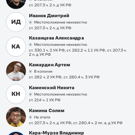
ст. 207.3 ч. 2 п. д УК РФ
Иванов Дмитрий
ИД
Местоположение неизвестно
ст. 207.3 ч. 2 п. д УК РФ
Казанцева Александра
Местоположение неизвестно
КА
ст. 330.1 ч. 2 УК РФ, ст. 282.2 ч. 1.1 УК РФ, ст. 207.3 ч.
2 п. д УК РФ
Камардин Артем
В колонии
ст. 282 ч. 2 УК РФ, ст. 280.4 ч. 3 УК РФ
Каменский Никита
КН
Местоположение неизвестно
ст. 214 ч. 1 УК РФ
Камина Солим
На этапе
ст. 207.3 ч. 2 п. д УК РФ, ст. 280.4 ч. 2 пп. в, д УК РФ
Кара-Мурза Владимир