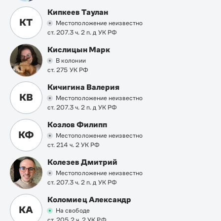
Кипкеев Таулан
КТ
Местоположение неизвестно
ст. 207.3 ч. 2 п. д УК РФ
Кислицын Марк
В колонии
ст. 275 УК РФ
Кичигина Валерия
КВ
Местоположение неизвестно
ст. 207.3 ч. 2 п. д УК РФ
Козлов Филипп
КФ
Местоположение неизвестно
ст. 214 ч. 2 УК РФ
Колезев Дмитрий
Местоположение неизвестно
ст. 207.3 ч. 2 п. д УК РФ
Коломиец Александр
КА
На свободе
ст. 205.2 ч. 2 УК РФ