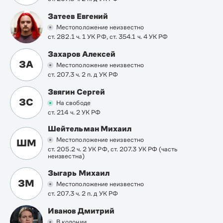
Затеев Евгений
Местоположение неизвестно
ст. 282.1 ч. 1 УК РФ, ст. 354.1 ч. 4 УК РФ
Захаров Алексей
ЗА
Местоположение неизвестно
ст. 207.3 ч. 2 п. д УК РФ
Звягин Сергей
ЗС
На свободе
ст. 214 ч. 2 УК РФ
Шейтельман Михаил
Местоположение неизвестно
ШМ
ст. 205.2 ч. 2 УК РФ, ст. 207.3 УК РФ (часть
неизвестна)
Зыгарь Михаил
ЗМ
Местоположение неизвестно
ст. 207.3 ч. 2 п. д УК РФ
Иванов Дмитрий
В колонии