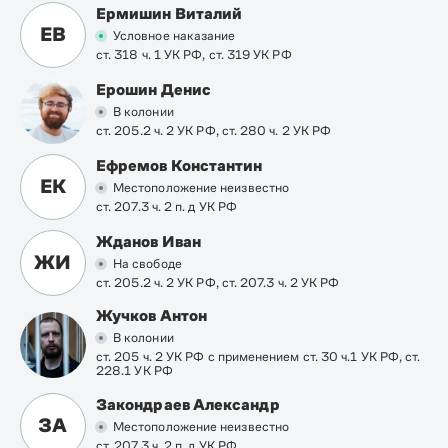
Ермишин Виталий
ЕВ
Условное наказание
ст. 318 ч. 1 УК РФ, ст. 319 УК РФ
Ерошин Денис
В колонии
ст. 205.2 ч. 2 УК РФ, ст. 280 ч. 2 УК РФ
Ефремов Константин
ЕК
Местоположение неизвестно
ст. 207.3 ч. 2 п. д УК РФ
Жданов Иван
ЖИ
На свободе
ст. 205.2 ч. 2 УК РФ, ст. 207.3 ч. 2 УК РФ
Жучков Антон
В колонии
ст. 205 ч. 2 УК РФ с применением ст. 30 ч.1 УК РФ, ст.
228.1 УК РФ
Закондраев Александр
ЗА
Местоположение неизвестно
ст. 207.3 ч. 2 п. д УК РФ