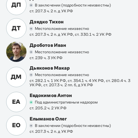
ДП
В заключении (подробности неизвестны)
ст. 207.3 ч. 2 п. д УК РФ
Дзядко Тихон
ДТ
Местоположение неизвестно
ст. 207.3 ч. 2 п. д УК РФ, ст. 330.1 ч. 2 УК РФ
Дроботов Иван
Местоположение неизвестно
ст. 239 ч. 3 УК РФ
Дьяконов Макар
Местоположение неизвестно
ДМ
ст. 282.1 ч. 1 УК РФ, ст. 354.1 ч. 4 УК РФ, ст. 280.4 ч. 3
УК РФ, ст. 207.3 ч. 2 пп. б, д УК РФ
Евдокимов Антон
ЕА
Под административным надзором
ст. 205.2 ч. 2 УК РФ
Елыманов Олег
ЕО
В заключении (подробности неизвестны)
ст. 207.3 ч. 2 п. д УК РФ