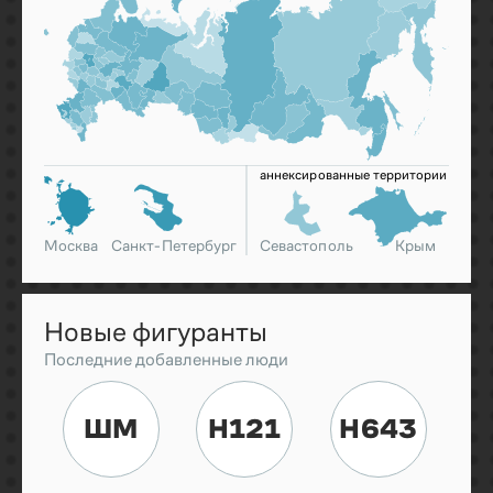
аннексированные территории
Москва
Санкт-Петербург
Севастополь
Крым
Новые фигуранты
Последние добавленные люди
ШМ
Н121
Н643