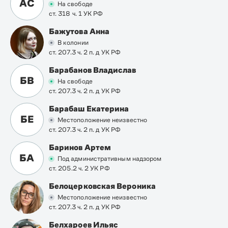
АС
На свободе
ст. 318 ч. 1 УК РФ
Бажутова Анна
В колонии
ст. 207.3 ч. 2 п. д УК РФ
Барабанов Владислав
БВ
На свободе
ст. 207.3 ч. 2 п. д УК РФ
Барабаш Екатерина
БЕ
Местоположение неизвестно
ст. 207.3 ч. 2 п. д УК РФ
Баринов Артем
БА
Под административным надзором
ст. 205.2 ч. 2 УК РФ
Белоцерковская Вероника
Местоположение неизвестно
ст. 207.3 ч. 2 п. д УК РФ
Белхароев Ильяс