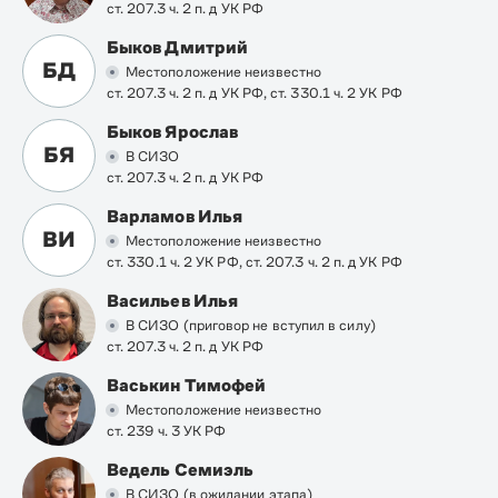
ст. 207.3 ч. 2 п. д УК РФ
Быков Дмитрий
БД
Местоположение неизвестно
ст. 207.3 ч. 2 п. д УК РФ, ст. 330.1 ч. 2 УК РФ
Быков Ярослав
БЯ
В СИЗО
ст. 207.3 ч. 2 п. д УК РФ
Варламов Илья
ВИ
Местоположение неизвестно
ст. 330.1 ч. 2 УК РФ, ст. 207.3 ч. 2 п. д УК РФ
Васильев Илья
В СИЗО (приговор не вступил в силу)
ст. 207.3 ч. 2 п. д УК РФ
Васькин Тимофей
Местоположение неизвестно
ст. 239 ч. 3 УК РФ
Ведель Семиэль
В СИЗО (в ожидании этапа)