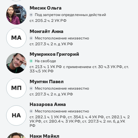
Мисик Ольга
Под запретом определенных действий
ст. 205.2 ч. 2 УК РФ
Монгайт Анна
МА
Местоположение неизвестно
ст. 207.3 ч. 2 п. д УК РФ
Мумриков Григорий
На свободе
ст. 213 ч. 1 УК РФ с применением ст. 30 ч.3 УК РФ, ст.
33 ч.5 УК РФ
Мунтян Павел
МП
Местоположение неизвестно
ст. 207.3 ч. 2 п. д УК РФ
Назарова Анна
Местоположение неизвестно
НА
ст. 282.1 ч. 1 УК РФ, ст. 354.1 ч. 4 УК РФ, ст. 282.1 ч. 2
УК РФ, ст. 280.4 ч. 3 УК РФ, ст. 207.3 ч. 2 пп. б, д УК
РФ
Наки Майкл