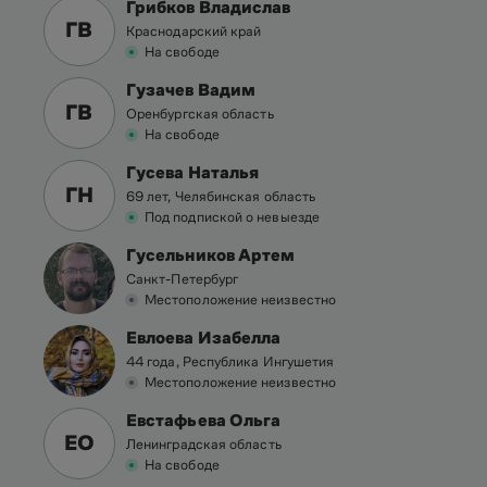
Грибков Владислав
ГВ
Краснодарский край
На свободе
Гузачев Вадим
ГВ
Оренбургская область
На свободе
Гусева Наталья
ГН
69 лет, Челябинская область
Под подпиской о невыезде
Гусельников Артем
Санкт-Петербург
Местоположение неизвестно
Евлоева Изабелла
44 года, Республика Ингушетия
Местоположение неизвестно
Евстафьева Ольга
ЕО
Ленинградская область
На свободе