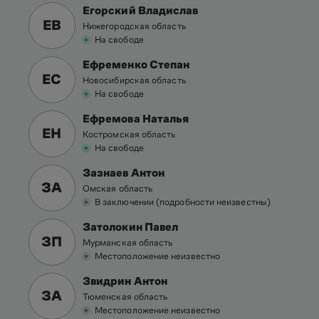
Егорский Владислав
ЕВ
Нижегородская область
На свободе
Ефременко Степан
ЕС
Новосибирская область
На свободе
Ефремова Наталья
ЕН
Костромская область
На свободе
Зазнаев Антон
ЗА
Омская область
В заключении (подробности неизвестны)
Затолокин Павел
ЗП
Мурманская область
Местоположение неизвестно
Звидрин Антон
ЗА
Тюменская область
Местоположение неизвестно