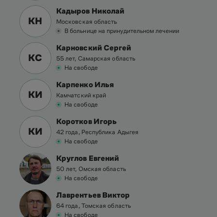
Кадыров Николай
КН
Московская область
В больнице на принудительном лечении
Карновский Сергей
КС
55 лет, Самарская область
На свободе
Карпенко Илья
КИ
Камчатский край
На свободе
Коротков Игорь
КИ
42 года, Республика Адыгея
На свободе
Круглов Евгений
50 лет, Омская область
На свободе
Лаврентьев Виктор
64 года, Томская область
На свободе