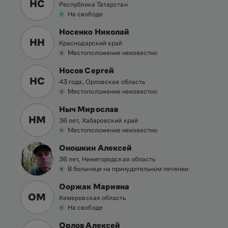
НС
Республика Татарстан
На свободе
Носенко Николай
НН
Краснодарский край
Местоположение неизвестно
Носов Сергей
НС
43 года, Орловская область
Местоположение неизвестно
Ныч Мирослав
НМ
36 лет, Хабаровский край
Местоположение неизвестно
Оношкин Алексей
36 лет, Нижегородская область
В больнице на принудительном лечении
Ооржак Марияна
ОМ
Кемеровская область
На свободе
Орлов Алексей