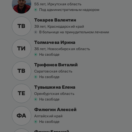
55 лет, Иркутская область
Под административным надзором
Токарев Валентин
ТВ
39 лет, Краснодарский край
В больнице на принудительном лечении
Толмачева Ирина
ТИ
36 лет, Новосибирская область
На свободе
Трифонов Виталий
ТВ
Саратовская область
На свободе
Тувышкина Елена
ТЕ
Оренбургская область
На свободе
Филюгин Алексей
ФА
Алтайский край
На свободе
Фокин Евгений