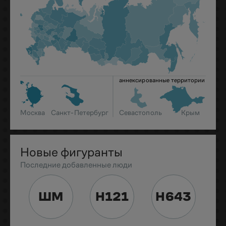
аннексированные территории
Москва
Санкт-Петербург
Севастополь
Крым
Новые фигуранты
Последние добавленные люди
ШМ
Н121
Н643