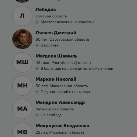
Лебедев
Л
Томская область
Местоположение неизвестно
Ляляев Дмитрий
60 лет, Саратовская область
В колонии
Магдиев Шамиль
МШ
43 года, Республика Дагестан
В больнице на принудительном лечении
Маркин Николай
МН
50 лет, Московская область
Под подпиской о невыезде
Мендрик Александр
МА
Мурманская область
На свободе
Мокроусов Владислав
МВ
29 лет, Рязанская область