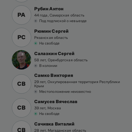
Рубин Антон
РА
44 года, Самарская область
Под подпиской о невыезде
Рюмин Сергей
РС
Рязанская область
На свободе
Салазкин Сергей
58 лет, Оренбургская область
В колонии
Самко Виктория
29 лет, Оккупированная территория Республики
СВ
Крым
Местоположение неизвестно
Самусев Вячеслав
СВ
39 лет, Москва
На свободе
Сачивка Виталий
СВ
28 лет, Магаданская область