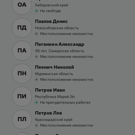
ОА
Хабаровский край
На свободе
Павлов Денис
ПД
Новосибирская область
Местоположение неизвестно
Пеганкин Александр
ПА
35 лет, Самарская область
Местоположение неизвестно
Пекнич Николай
ПН
Мурманская область
Местоположение неизвестно
Петров Иван
ПИ
Республика Марий Эл
На принудительных работах
Петров Лев
ПЛ
Краснодарский край
Местоположение неизвестно