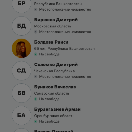
БР
Республика Башкортостан
Местоположение неизвестно
Бирюков Дмитрий
БД
Московская область
Местоположение неизвестно
Болдова Раиса
65 лет, Республика Башкортостан
На свободе
Соломко Дмитрий
СД
Чеченская Республика
Местоположение неизвестно
Бунаков Вячеслав
БВ
Самарская область
На свободе
Бурангазиев Арман
БА
Оренбургская область
На свободе
Волков Дмитрий